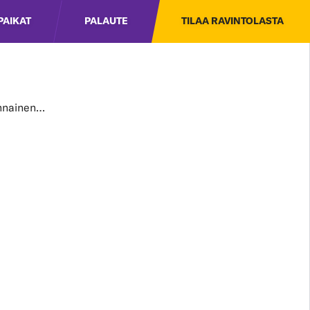
PAIKAT
PALAUTE
TILAA RAVINTOLASTA
innainen…