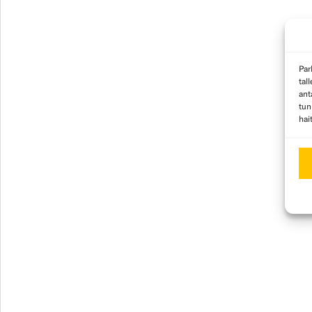
Par
tal
ant
tun
hai