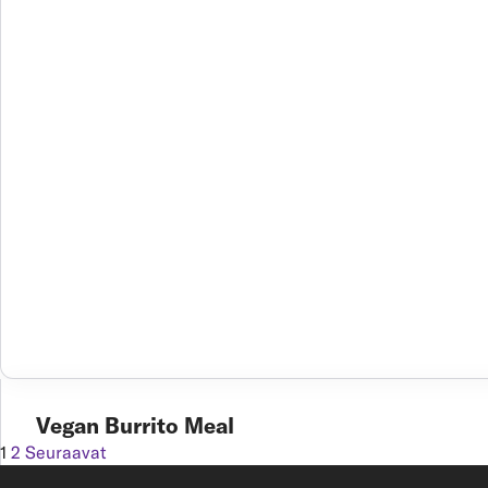
Vegan Burrito Meal
1
2
Seuraavat
Vegan Burrito Meal Pehmeään vehnätortillaan käärittynä he