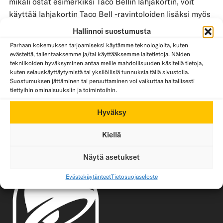
mikäli ostat esimerkiksi Taco Bellin lahjakortin, voit
käyttää lahjakortin Taco Bell -ravintoloiden lisäksi myös
muissa
Restelin operoimissa ravintoloissa
. Lahjakortti
Hallinnoi suostumusta
toimii maksuvälineenä niin kassalla, itsepalvelukassalla
Parhaan kokemuksen tarjoamiseksi käytämme teknologioita, kuten
tai sovelluksessa.
evästeitä, tallentaaksemme ja/tai käyttääksemme laitetietoja. Näiden
tekniikoiden hyväksyminen antaa meille mahdollisuuden käsitellä tietoja,
kuten selauskäyttäytymistä tai yksilöllisiä tunnuksia tällä sivustolla.
osta lahjakortti täältä
Suostumuksen jättäminen tai peruuttaminen voi vaikuttaa haitallisesti
tiettyihin ominaisuuksiin ja toimintoihin.
Tutustu Restel lahjakorttien käyttöä koskeviin
ehtoihin
täältä
.
Hyväksy
Kiellä
Näytä asetukset
Evästekäytänteet
Tietosuojaseloste