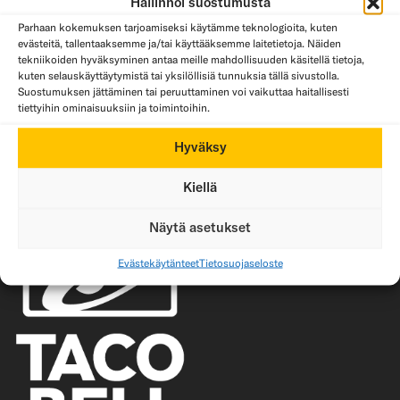
Hallinnoi suostumusta
Parhaan kokemuksen tarjoamiseksi käytämme teknologioita, kuten
evästeitä, tallentaaksemme ja/tai käyttääksemme laitetietoja. Näiden
tekniikoiden hyväksyminen antaa meille mahdollisuuden käsitellä tietoja,
kuten selauskäyttäytymistä tai yksilöllisiä tunnuksia tällä sivustolla.
Suostumuksen jättäminen tai peruuttaminen voi vaikuttaa haitallisesti
Naudan jauheliha
Kasviproteiini
Grillattu kana
tiettyihin ominaisuuksiin ja toimintoihin.
Hyväksy
Kiellä
Näytä asetukset
Evästekäytänteet
Tietosuojaseloste