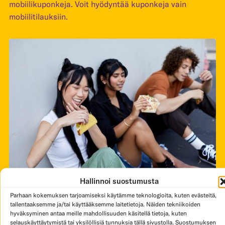
mobiilikuponkeja. Voit hyödyntää kuponkeja vain
mobiilitilauksiin.
Hallinnoi suostumusta
LEVEL UP FOR REWARDS!
Parhaan kokemuksen tarjoamiseksi käytämme teknologioita, kuten evästeitä,
tallentaaksemme ja/tai käyttääksemme laitetietoja. Näiden tekniikoiden
Jokainen tilaus sovelluksemme kautta kerryttää
hyväksyminen antaa meille mahdollisuuden käsitellä tietoja, kuten
ostoksistasi Taco Triben loyalty-pisteitä. Pisteitä
selauskäyttäytymistä tai yksilöllisiä tunnuksia tällä sivustolla. Suostumuksen