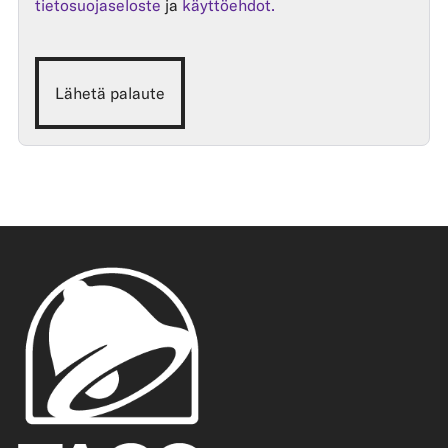
tietosuojaseloste
ja
käyttöehdot.