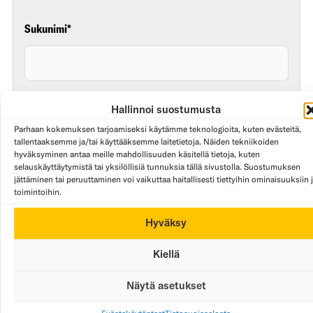
Sukunimi
*
Hallinnoi suostumusta
Sähköpostiosoitteesi
*
Parhaan kokemuksen tarjoamiseksi käytämme teknologioita, kuten evästeitä,
tallentaaksemme ja/tai käyttääksemme laitetietoja. Näiden tekniikoiden
hyväksyminen antaa meille mahdollisuuden käsitellä tietoja, kuten
selauskäyttäytymistä tai yksilöllisiä tunnuksia tällä sivustolla. Suostumuksen
jättäminen tai peruuttaminen voi vaikuttaa haitallisesti tiettyihin ominaisuuksiin 
toimintoihin.
Puhelinnumerosi
Hyväksy
Kiellä
Näytä asetukset
Haluan, että minuun otetaan yhteyttä*
Evästekäytänteet
Tietosuojaseloste