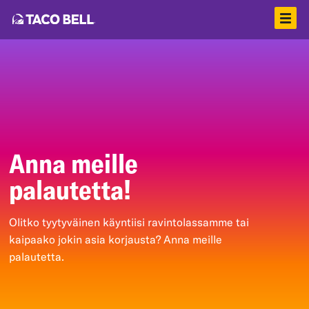
Anna meille
palautetta!
Olitko tyytyväinen käyntiisi ravintolassamme tai
kaipaako jokin asia korjausta? Anna meille
palautetta.