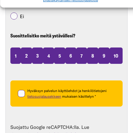
Kyllä
Ei
Suosittelisitko meitä ystävällesi?
1
2
3
4
5
6
7
8
9
10
Hyväksyn palvelun käyttöehdot ja henkilötietojeni
tietosuojalausekkeen
mukaisen käsittelyn *
Suojattu Google reCAPTCHA:lla. Lue