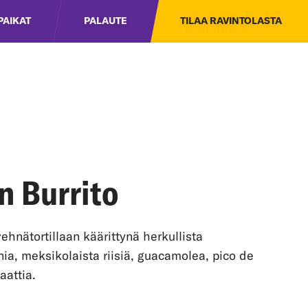
PAIKAT
PALAUTE
TILAA RAVINTOLASTA
n Burrito
hnätortillaan käärittynä herkullista
nia, meksikolaista riisiä, guacamolea, pico de
aattia.