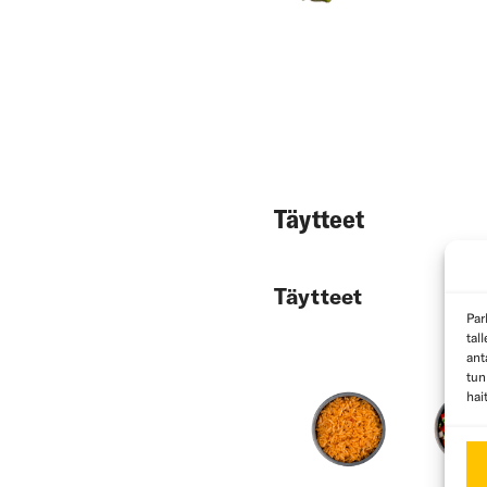
Täytteet
Täytteet
Par
tal
ant
tun
hai