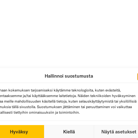
Hallinnoi suostumusta
haan kokemuksen tarjoamiseksi käytämme teknologioita, kuten evästeitä,
lentaaksemme ja/tai käyttääksemme laitetietoja. Näiden tekniikoiden hyväksyminen
aa meille mahdollisuuden käsitellä tietoja, kuten selauskäyttäytymistä tai yksilöllisiä
nuksia tällä sivustolla. Suostumuksen jättäminen tai peruuttaminen voi vaikuttaa
tallisesti tiettyihin ominaisuuksiin ja toimintoihin.
Hyväksy
Kiellä
Näytä asetukset