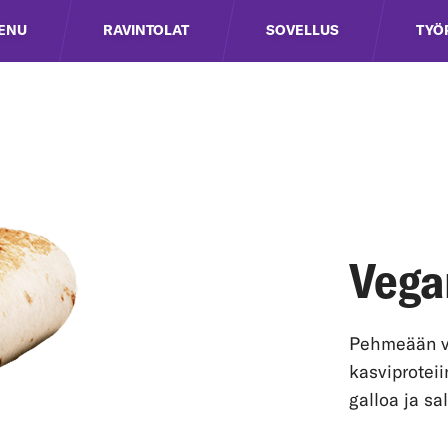
ENU
RAVINTOLAT
SOVELLUS
TYÖ
Vega
Pehmeään ve
kasviproteii
galloa ja sal