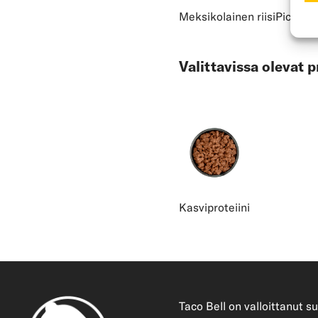
Meksikolainen riisi
Pico de 
Valittavissa olevat p
Kasviproteiini
Taco Bell on valloittanut 