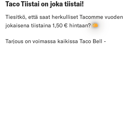
Taco Tiistai on joka tiistai!
Tiesitkö, että saat herkulliset Tacomme vuoden
jokaisena tiistaina 1,50 € hintaan?
Tarjous on voimassa kaikissa Taco Bell -
ravintoloissamme tiistaisin. Tarjous koskee
Crunchy ja Soft Tacoja. Ei voimassa klo 22.00
jälkeen.