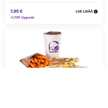
7,95 €
LUE LISÄÄ
+1,70€ Upgrade
CHEESE QUESADILLA MEAL
Rapeaksi paistetun vehnätortillan välissä 4 juuston
sekoitusta ja Creamy Jalapeno -kastiketta.