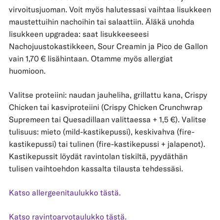
virvoitusjuoman. Voit myös halutessasi vaihtaa lisukkeen
maustettuihin nachoihin tai salaattiin. Äläkä unohda
lisukkeen upgradea: saat lisukkeeseesi
Nachojuustokastikkeen, Sour Creamin ja Pico de Gallon
vain 1,70 € lisähintaan. Otamme myös allergiat
huomioon.
Valitse proteiini: naudan jauheliha, grillattu kana, Crispy
Chicken tai kasviproteiini (Crispy Chicken Crunchwrap
Supremeen tai Quesadillaan valittaessa + 1,5 €). Valitse
tulisuus: mieto (mild-kastikepussi), keskivahva (fire-
kastikepussi) tai tulinen (fire-kastikepussi + jalapenot).
Kastikepussit löydät ravintolan tiskiltä, pyydäthän
tulisen vaihtoehdon kassalta tilausta tehdessäsi.
Katso allergeenitaulukko tästä.
Katso ravintoarvotaulukko tästä.