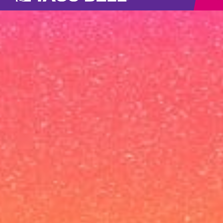
Par
tal
ant
tun
hai