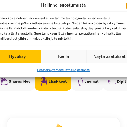
Shareables
Lisukkeet
Juomat
Dipit