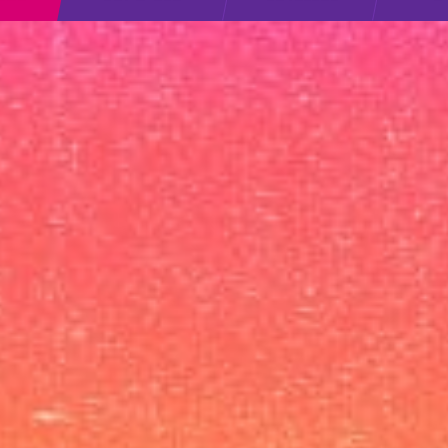
Hallinnoi suostumusta
haan kokemuksen tarjoamiseksi käytämme teknologioita, kuten evästeitä,
lentaaksemme ja/tai käyttääksemme laitetietoja. Näiden tekniikoiden hyväksyminen
aa meille mahdollisuuden käsitellä tietoja, kuten selauskäyttäytymistä tai yksilöllisiä
nuksia tällä sivustolla. Suostumuksen jättäminen tai peruuttaminen voi vaikuttaa
tallisesti tiettyihin ominaisuuksiin ja toimintoihin.
Hyväksy
Kiellä
Näytä asetukset
Evästekäytänteet
Tietosuojaseloste