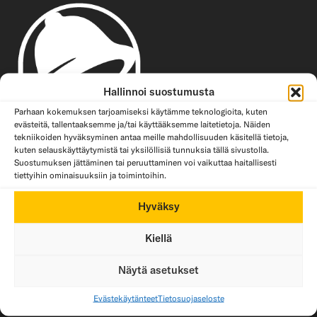
Hallinnoi suostumusta
Parhaan kokemuksen tarjoamiseksi käytämme teknologioita, kuten
evästeitä, tallentaaksemme ja/tai käyttääksemme laitetietoja. Näiden
tekniikoiden hyväksyminen antaa meille mahdollisuuden käsitellä tietoja,
kuten selauskäyttäytymistä tai yksilöllisiä tunnuksia tällä sivustolla.
Suostumuksen jättäminen tai peruuttaminen voi vaikuttaa haitallisesti
tiettyihin ominaisuuksiin ja toimintoihin.
Hyväksy
Kiellä
Taco Bell on valloittanut suomalaisten sydämiä vuodesta
2017 lähtien. Taco Bell valmistaa taconsa, burritonsa ja
Näytä asetukset
muut tunnetut tuotteensa aina tilauksesta ja asiakkaan
Evästekäytänteet
Tietosuojaseloste
toiveen mukaisesti, ja tuotteissa on runsaat maut ja