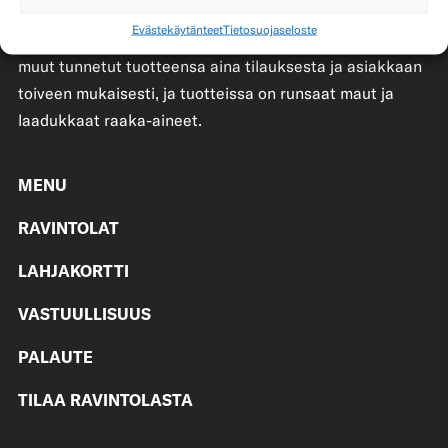
Taco Bell on valloittanut suomalaisten sydämiä vuodesta
Evästekäytänteet
Tietosuojaseloste
2017 lähtien. Taco Bell valmistaa taconsa, burritonsa ja
muut tunnetut tuotteensa aina tilauksesta ja asiakkaan
toiveen mukaisesti, ja tuotteissa on runsaat maut ja
laadukkaat raaka-aineet.
MENU
RAVINTOLAT
LAHJAKORTTI
VASTUULLISUUS
PALAUTE
TILAA RAVINTOLASTA