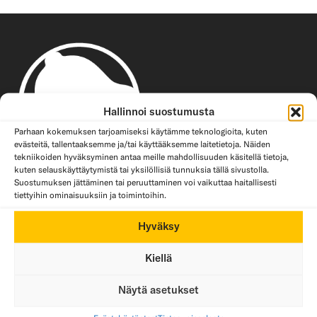
Hallinnoi suostumusta
Parhaan kokemuksen tarjoamiseksi käytämme teknologioita, kuten
evästeitä, tallentaaksemme ja/tai käyttääksemme laitetietoja. Näiden
tekniikoiden hyväksyminen antaa meille mahdollisuuden käsitellä tietoja,
kuten selauskäyttäytymistä tai yksilöllisiä tunnuksia tällä sivustolla.
Suostumuksen jättäminen tai peruuttaminen voi vaikuttaa haitallisesti
tiettyihin ominaisuuksiin ja toimintoihin.
Hyväksy
Kiellä
Taco Bell on valloittanut suomalaisten sydämiä vuodesta
Näytä asetukset
2017 lähtien. Taco Bell valmistaa taconsa, burritonsa ja