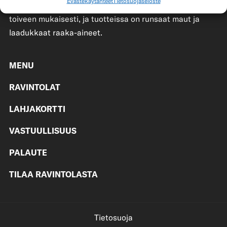
Evästekäytänteet
Tietosuojaseloste
muut tunnetut tuotteensa aina tilauksesta ja asiakkaan
toiveen mukaisesti, ja tuotteissa on runsaat maut ja
laadukkaat raaka-aineet.
MENU
RAVINTOLAT
LAHJAKORTTI
VASTUULLISUUS
PALAUTE
TILAA RAVINTOLASTA
Tietosuoja