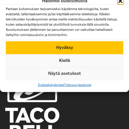
Hallinnoi suostumusta
Parhaan kokemuksen tarjoamiseksi käytämme teknologioita, kuten
evästeitä, tallentaaksemme ja/tai käyttääksemme laitetietoja. Näiden
tekniikoiden hyväksyminen antaa meille mahdollisuuden käsitellä tietoja,
kuten selauskäyttäytymistä tai yksilöllisiä tunnuksia tällä sivustolla.
Suostumuksen jättäminen tai peruuttaminen voi vaikuttaa haitallisesti
Nachojuustokastike
Meksikolainen riisi
tiettyihin ominaisuuksiin ja toimintoihin.
Hyväksy
Kiellä
Näytä asetukset
Evästekäytänteet
Tietosuojaseloste