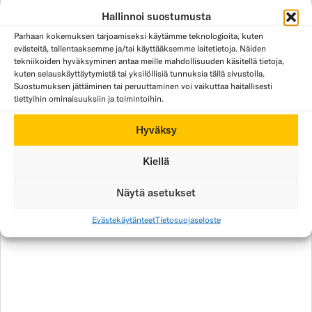
Hallinnoi suostumusta
Parhaan kokemuksen tarjoamiseksi käytämme teknologioita, kuten
evästeitä, tallentaaksemme ja/tai käyttääksemme laitetietoja. Näiden
tekniikoiden hyväksyminen antaa meille mahdollisuuden käsitellä tietoja,
kuten selauskäyttäytymistä tai yksilöllisiä tunnuksia tällä sivustolla.
Suostumuksen jättäminen tai peruuttaminen voi vaikuttaa haitallisesti
tiettyihin ominaisuuksiin ja toimintoihin.
Hyväksy
Kiellä
Näytä asetukset
Evästekäytänteet
Tietosuojaseloste